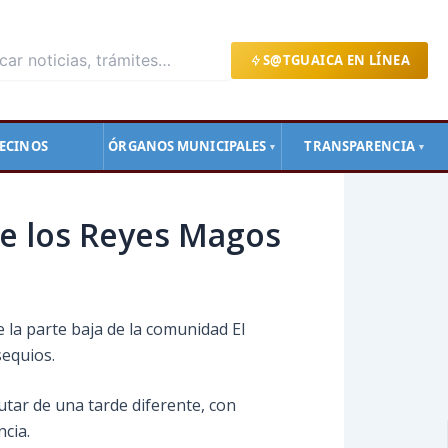
S@TGUAICA EN LÍNEA
ECINOS
ÓRGANOS MUNICIPALES
TRANSPARENCIA
▼
▼
de los Reyes Magos
de la parte baja de la comunidad El
sequios.
utar de una tarde diferente, con
ncia.