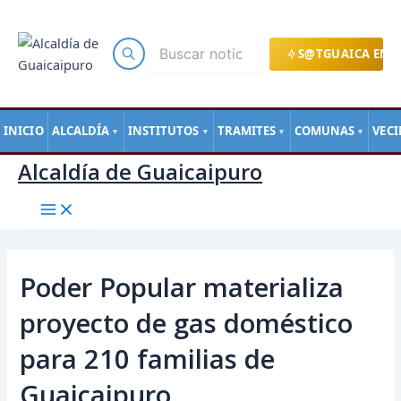
Main
Ir
Navegación
Menu
al
de
contenido
entradas
S@TGUAICA EN L
INICIO
ALCALDÍA
INSTITUTOS
TRAMITES
COMUNAS
VEC
▼
▼
▼
▼
Alcaldía de Guaicaipuro
Poder Popular materializa
proyecto de gas doméstico
para 210 familias de
Guaicaipuro