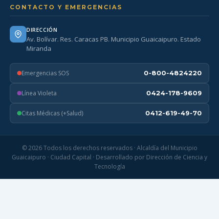
CONTACTO Y EMERGENCIAS
DIRECCIÓN
Av. Bolívar. Res. Caracas PB. Municipio Guaicaipuro. Estado
Miranda
Emergencias SOS
0-800-4824220
Línea Violeta
0424-178-9609
Citas Médicas (+Salud)
0412-619-49-70
© 2026 Todos los derechos reservados · Alcaldía del Municipio
Guaicaipuro · Ciudad Capital · Desarrollado por Dirección de Ciencia y
Tecnología