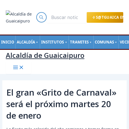
Main
Ir
Navegación
Menu
al
de
contenido
entradas
S@TGUAICA EN L
INICIO
ALCALDÍA
INSTITUTOS
TRAMITES
COMUNAS
VEC
▼
▼
▼
▼
Alcaldía de Guaicaipuro
El gran «Grito de Carnaval»
será el próximo martes 20
de enero
La fiesta más colorida del año comienza a tomar forma en