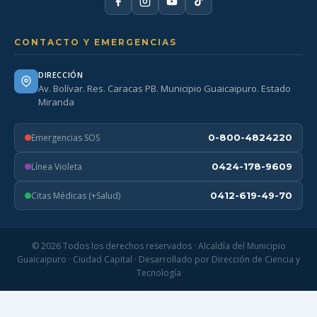
CONTACTO Y EMERGENCIAS
DIRECCIÓN
Av. Bolívar. Res. Caracas PB. Municipio Guaicaipuro. Estado
Miranda
Emergencias SOS
0-800-4824220
Línea Violeta
0424-178-9609
Citas Médicas (+Salud)
0412-619-49-70
© 2026 Todos los derechos reservados · Alcaldía del Municipio
Guaicaipuro · Ciudad Capital · Desarrollado por Dirección de Ciencia y
Tecnología