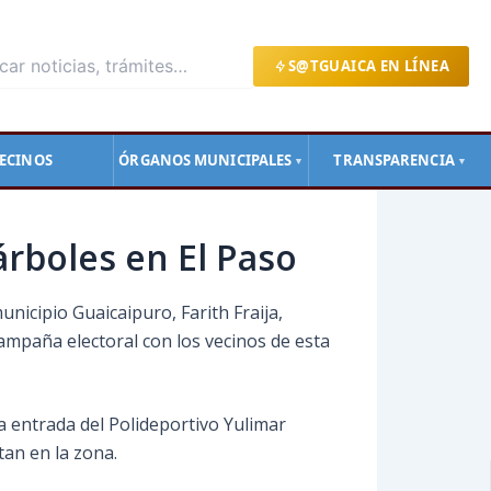
S@TGUAICA EN LÍNEA
ECINOS
ÓRGANOS MUNICIPALES
TRANSPARENCIA
▼
▼
árboles en El Paso
nicipio Guaicaipuro, Farith Fraija,
ampaña electoral con los vecinos de esta
a entrada del Polideportivo Yulimar
tan en la zona.