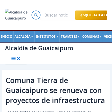
Main
Ir
Navegación
Menu
al
de
contenido
entradas
S@TGUAICA EN L
INICIO
ALCALDÍA
INSTITUTOS
TRAMITES
COMUNAS
VEC
▼
▼
▼
▼
Alcaldía de Guaicaipuro
Comuna Tierra de
Guaicaipuro se renueva con
proyectos de infraestructura
Los habitantes de la Comuna Tierra de Guaicaipuro,