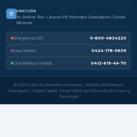
DIRECCIÓN
Av. Bolívar. Res. Caracas PB. Municipio Guaicaipuro. Estado
Miranda
Emergencias SOS
0-800-4824220
Línea Violeta
0424-178-9609
Citas Médicas (+Salud)
0412-619-49-70
© 2026 Todos los derechos reservados · Alcaldía del Municipio
Guaicaipuro · Ciudad Capital · Desarrollado por Dirección de Ciencia y
Tecnología