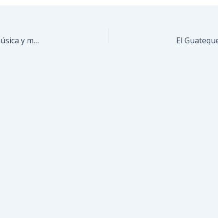
El Guateques celebrará a los más pequeños con música y muchas sorpresas