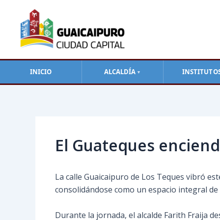
Ir
al
contenido
INICIO
ALCALDÍA
INSTITUTO
▼
Navegación
de
entradas
El Guateques encien
La calle Guaicaipuro de Los Teques vibró est
consolidándose como un espacio integral de d
Durante la jornada, el alcalde Farith Fraija 