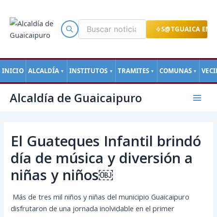
Ir
al
contenido
S@TGUAICA EN L
INICIO
ALCALDÍA
INSTITUTOS
TRAMITES
COMUNAS
VEC
▼
▼
▼
▼
Navegación
Mai
Alcaldía de Guaicaipuro
de
Men
entradas
El Guateques Infantil brindó
día de música y diversión a
niñas y niños￼
Más de tres mil niños y niñas del municipio Guaicaipuro
disfrutaron de una jornada inolvidable en el primer