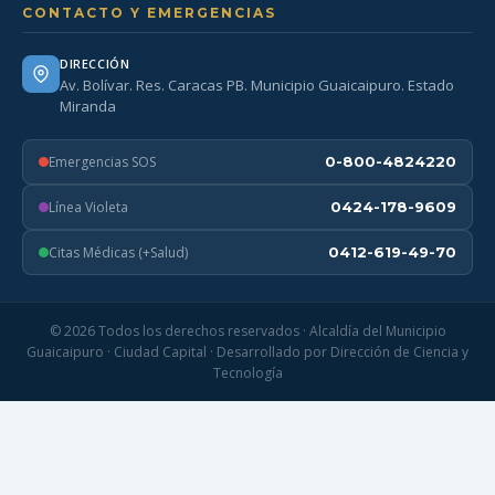
CONTACTO Y EMERGENCIAS
DIRECCIÓN
Av. Bolívar. Res. Caracas PB. Municipio Guaicaipuro. Estado
Miranda
Emergencias SOS
0-800-4824220
Línea Violeta
0424-178-9609
Citas Médicas (+Salud)
0412-619-49-70
© 2026 Todos los derechos reservados · Alcaldía del Municipio
Guaicaipuro · Ciudad Capital · Desarrollado por Dirección de Ciencia y
Tecnología