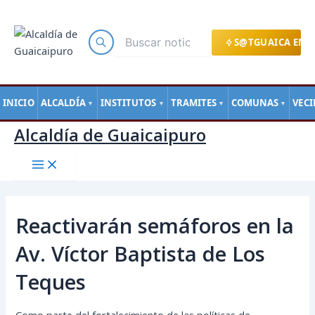
Main
Ir
Navegación
Menu
al
de
contenido
entradas
S@TGUAICA EN L
INICIO
ALCALDÍA
INSTITUTOS
TRAMITES
COMUNAS
VEC
▼
▼
▼
▼
Alcaldía de Guaicaipuro
Reactivarán semáforos en la
Av. Víctor Baptista de Los
Teques
Como parte del fortalecimiento de las políticas de