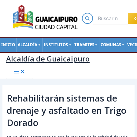
Main
Ir
Navegación
Menu
al
de
contenido
entradas
INICIO
ALCALDÍA
INSTITUTOS
TRAMITES
COMUNAS
VEC
▼
▼
▼
▼
Alcaldía de Guaicaipuro
Rehabilitarán sistemas de
drenaje y asfaltado en Trigo
Dorado
En un claro compromiso con la mejora de la calidad de vida