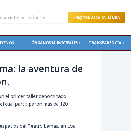
S@TGUAICA EN LÍNEA
ECINOS
ÓRGANOS MUNICIPALES
TRANSPARENCIA
▼
▼
ima: la aventura de
ón.
con el primer taller denominado
el cual participaron más de 120
os espacios del Teatro Lamas, en Los