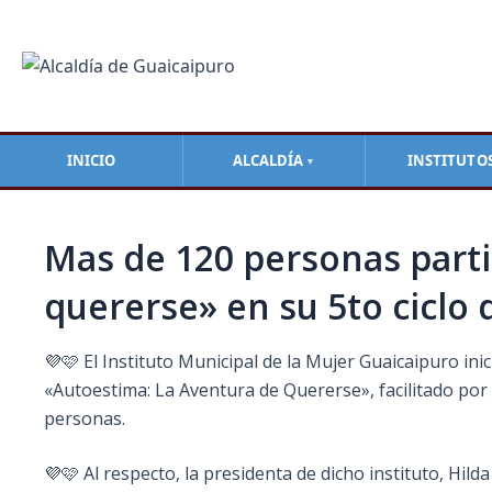
Ir
Navegación
al
de
contenido
entradas
INICIO
ALCALDÍA
INSTITUTO
▼
Mas de 120 personas partic
quererse» en su 5to ciclo
💜🩷 El Instituto Municipal de la Mujer Guaicaipuro in
«Autoestima: La Aventura de Quererse», facilitado por 
personas.
💜🩷 Al respecto, la presidenta de dicho instituto, Hild