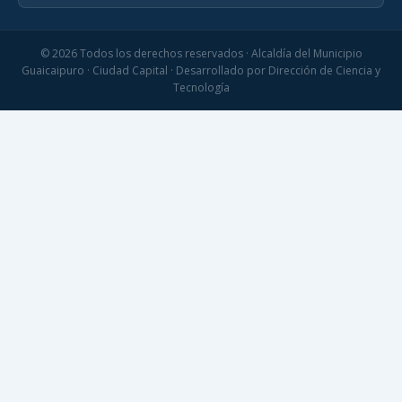
© 2026 Todos los derechos reservados · Alcaldía del Municipio
Guaicaipuro · Ciudad Capital · Desarrollado por Dirección de Ciencia y
Tecnología