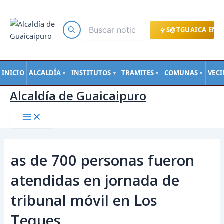
Main
Ir
Navegación
Menu
al
de
contenido
entradas
S@TGUAICA EN L
INICIO
ALCALDÍA
INSTITUTOS
TRAMITES
COMUNAS
VEC
▼
▼
▼
▼
Alcaldía de Guaicaipuro
as de 700 personas fueron
atendidas en jornada de
tribunal móvil en Los
Teques.