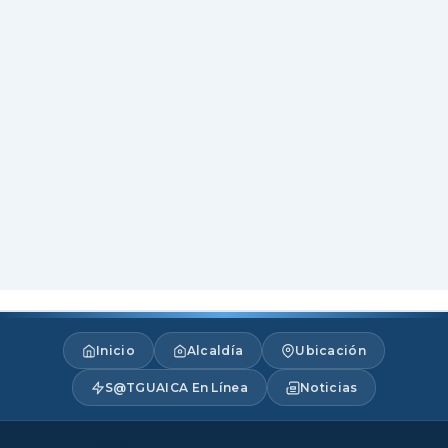
Inicio
Alcaldía
Ubicación
S@TGUAICA En Línea
Noticias