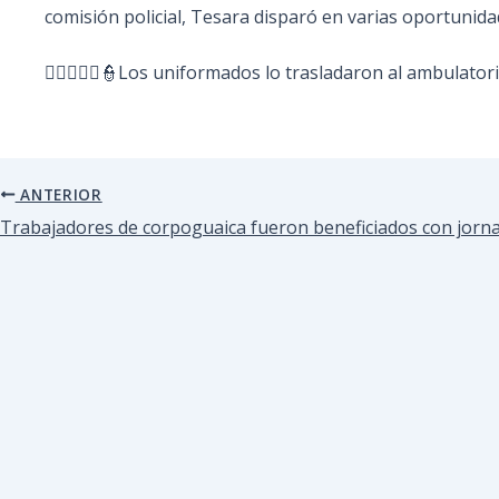
comisión policial, Tesara disparó en varias oportunida
👮‍♀️👮🏻‍♂️👮Los uniformados lo trasladaron al ambulat
ANTERIOR
Trabajadores de corpoguaica fueron beneficiados con jorna