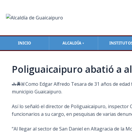
Ir
Navegación
al
de
contenido
entradas
INICIO
ALCALDÍA
INSTITUTO
▼
Poliguaicaipuro abatió a a
🚓🚔🚨Como Edgar Alfredo Tesara de 31 años de edad fue
municipio Guaicaipuro.
Así lo señaló el director de Poliguaicaipuro, inspecto
funcionarios a su cargo, en pesquisas de varias denunc
“Al llegar al sector de San Daniel en Altagracia de la M