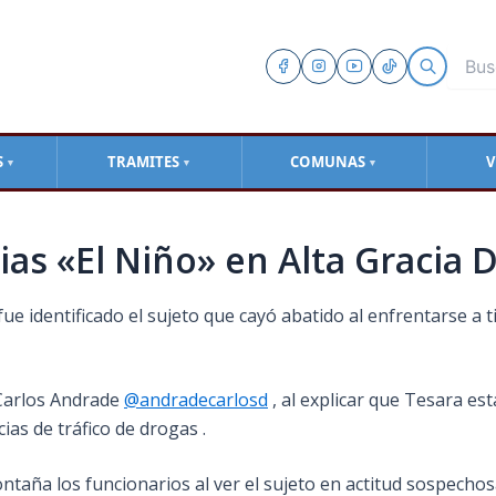
S
TRAMITES
COMUNAS
V
▼
▼
▼
lias «El Niño» en Alta Gracia
 identificado el sujeto que cayó abatido al enfrentarse a tir
r Carlos Andrade
@andradecarlosd
, al explicar que Tesara es
ias de tráfico de drogas .
ontaña los funcionarios al ver el sujeto en actitud sospechosa,