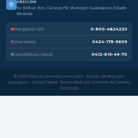
DIRECCIÓN
Av. Bolívar. Res. Caracas PB. Municipio Guaicaipuro. Estado
Miranda
Emergencias SOS
0-800-4824220
Línea Violeta
0424-178-9609
Citas Médicas (+Salud)
0412-619-49-70
© 2026 Todos los derechos reservados · Alcaldía del Municipio
Guaicaipuro · Ciudad Capital · Desarrollado por Dirección de Ciencia y
Tecnología