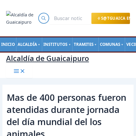
Main
Ir
Navegación
Menu
al
de
contenido
entradas
S@TGUAICA EN L
INICIO
ALCALDÍA
INSTITUTOS
TRAMITES
COMUNAS
VEC
▼
▼
▼
▼
Alcaldía de Guaicaipuro
Mas de 400 personas fueron
atendidas durante jornada
del día mundial del los
animales.