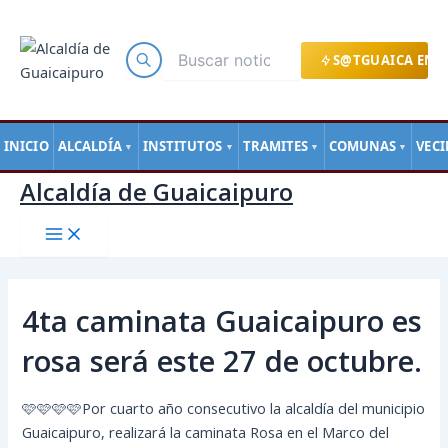
Main
Ir
Navegación
Menu
al
de
contenido
entradas
S@TGUAICA EN L
INICIO
ALCALDÍA
INSTITUTOS
TRAMITES
COMUNAS
VEC
▼
▼
▼
▼
Alcaldía de Guaicaipuro
4ta caminata Guaicaipuro es
rosa será este 27 de octubre.
🩷🩷🩷🩷Por cuarto año consecutivo la alcaldía del municipio
Guaicaipuro, realizará la caminata Rosa en el Marco del