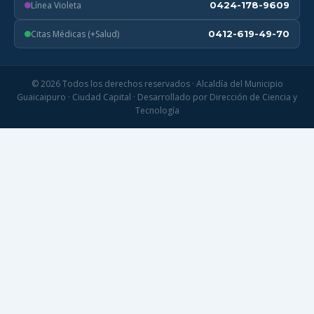
Línea Violeta
0424-178-9609
Citas Médicas (+Salud)
0412-619-49-70
© 2026 Todos los derechos reservados · Alcaldía del Municipio
Guaicaipuro · Ciudad Capital · Desarrollado por Dirección de Ciencia y
Tecnología