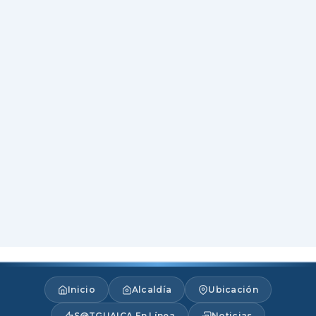
Inicio
Alcaldía
Ubicación
S@TGUAICA En Línea
Noticias