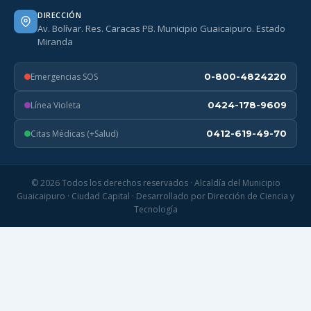
DIRECCIÓN
Av. Bolívar. Res. Caracas PB. Municipio Guaicaipuro. Estado
Miranda
Emergencias SOS
0-800-4824220
Línea Violeta
0424-178-9609
Citas Médicas (+Salud)
0412-619-49-70
© 2026 Todos los derechos reservados · Alcaldía del Municipio
Guaicaipuro · Ciudad Capital · Desarrollado por Dirección de Ciencia y
Tecnología