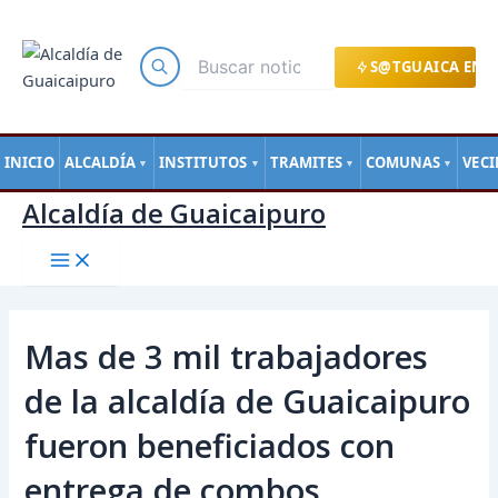
Main
Ir
Navegación
Menu
al
de
contenido
entradas
S@TGUAICA EN L
INICIO
ALCALDÍA
INSTITUTOS
TRAMITES
COMUNAS
VEC
▼
▼
▼
▼
Alcaldía de Guaicaipuro
Mas de 3 mil trabajadores
de la alcaldía de Guaicaipuro
fueron beneficiados con
entrega de combos