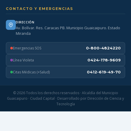
CONTACTO Y EMERGENCIAS
DIRECCIÓN
Av. Bolívar. Res. Caracas PB. Municipio Guaicaipuro. Estado
Miranda
Emergencias SOS
0-800-4824220
Línea Violeta
0424-178-9609
Citas Médicas (+Salud)
0412-619-49-70
© 2026 Todos los derechos reservados · Alcaldía del Municipio
Guaicaipuro · Ciudad Capital · Desarrollado por Dirección de Ciencia y
Tecnología