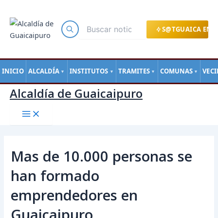
Main
Ir
Navegación
Menu
al
de
contenido
entradas
S@TGUAICA EN L
INICIO
ALCALDÍA
INSTITUTOS
TRAMITES
COMUNAS
VEC
▼
▼
▼
▼
Alcaldía de Guaicaipuro
Mas de 10.000 personas se
han formado
emprendedores en
Guaicaipuro.