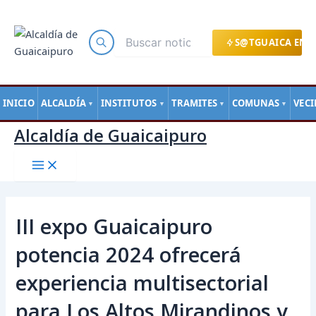
Main
Ir
Navegación
Menu
al
de
contenido
entradas
S@TGUAICA EN L
INICIO
ALCALDÍA
INSTITUTOS
TRAMITES
COMUNAS
VEC
▼
▼
▼
▼
Alcaldía de Guaicaipuro
III expo Guaicaipuro
potencia 2024 ofrecerá
experiencia multisectorial
para Los Altos Mirandinos y