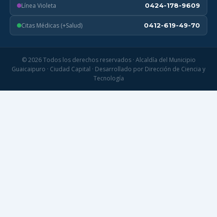
Línea Violeta
0424-178-9609
Citas Médicas (+Salud)
0412-619-49-70
© 2026 Todos los derechos reservados · Alcaldía del Municipio
Guaicaipuro · Ciudad Capital · Desarrollado por Dirección de Ciencia y
Tecnología