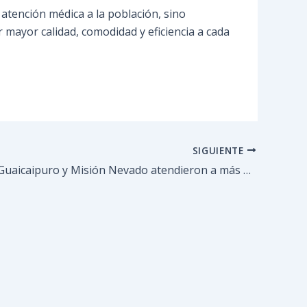
 atención médica a la población, sino
 mayor calidad, comodidad y eficiencia a cada
SIGUIENTE
Alcaldía de Guaicaipuro y Misión Nevado atendieron a más de 100 mascotas comunitarias a través de Jornada de Esterilización.