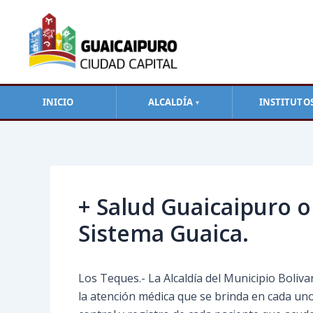
Ir
al
contenido
INICIO
ALCALDÍA
INSTITUTO
▼
Navegación
de
entradas
+ Salud Guaicaipuro o
Sistema Guaica.
Los Teques.- La Alcaldía del Municipio Boliva
la atención médica que se brinda en cada uno