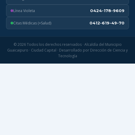
Línea Violeta
0424-178-9609
Citas Médicas (+Salud)
0412-619-49-70
© 2026 Todos los derechos reservados · Alcaldía del Municipio
Guaicaipuro · Ciudad Capital · Desarrollado por Dirección de Ciencia y
Tecnología