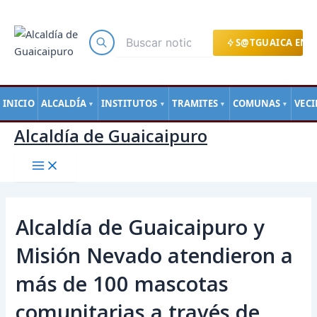
Main
Ir
Navegación
Menu
al
de
contenido
entradas
S@TGUAICA EN L
INICIO
ALCALDÍA
INSTITUTOS
TRAMITES
COMUNAS
VEC
▼
▼
▼
▼
Alcaldía de Guaicaipuro
Alcaldía de Guaicaipuro y
Misión Nevado atendieron a
más de 100 mascotas
comunitarias a través de