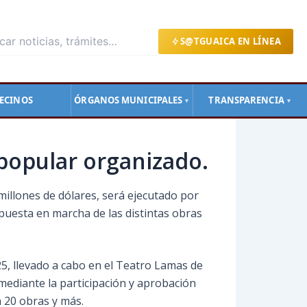
S@TGUAICA EN LÍNEA
ECINOS
ÓRGANOS MUNICIPALES
TRANSPARENCIA
▼
▼
popular organizado.
illones de dólares, será ejecutado por
 puesta en marcha de las distintas obras
025, llevado a cabo en el Teatro Lamas de
mediante la participación y aprobación
n 20 obras y más.