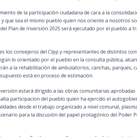
miento de la participación ciudadana de cara a la consolidac
y que sea el mismo pueblo quien nos oriente a nosotros so
 del Plan de Inversión 2025 será ejecutado por el pueblo a t
es los consejeros del Clpp y representantes de distintos co
gún lo orientado por el pueblo en la consulta pública, alca
narán a la rehabilitación de ambulatorios, canchas, parques, 
esupuesto está en proceso de estimación.
ersión estará dirigido a las obras comunitarias aprobadas 
ta participacion del pueblo quien ha ejercido el autogobie
ealidades desde el trabajo organizado a nivel comunal, plas
escenario para la discusión del papel protagónico del Poder 