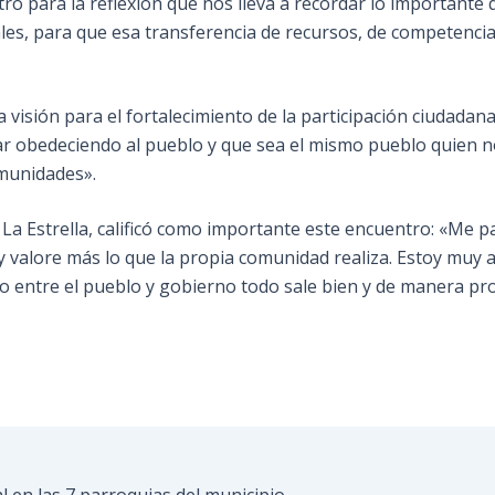
o para la reflexión que nos lleva a recordar lo importante q
ales, para que esa transferencia de recursos, de competencia
visión para el fortalecimiento de la participación ciudadana
ar obedeciendo al pueblo y que sea el mismo pueblo quien 
omunidades».
La Estrella, calificó como importante este encuentro: «Me p
y valore más lo que la propia comunidad realiza. Estoy muy 
jo entre el pueblo y gobierno todo sale bien y de manera pro
 en las 7 parroquias del municipio.