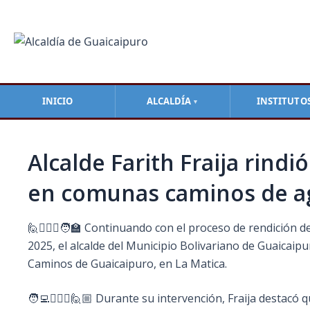
Ir
Navegación
al
de
contenido
entradas
INICIO
ALCALDÍA
INSTITUTO
▼
Alcalde Farith Fraija rind
en comunas caminos de ag
🙋🙋🏽‍♀️🧑‍🏫 Continuando con el proceso de rendición 
2025, el alcalde del Municipio Bolivariano de Guaicai
Caminos de Guaicaipuro, en La Matica.
🧑‍💻🙋🏿‍♂️🙋🏼 Durante su intervención, Fraija destac