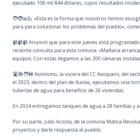
ejecutado 108 mil 844 dólares, cuyos resultados inciden
🧑‍🧒📊🙋 «Esta es la forma que nosotros hemos escogi
para para solucionar los problemas del pueblo», come
📹📹📹 Anunció que para este jueves está programado 
reciente consulta para esta comuna: «Mañana arrancan l
equipos. Con estás llegamos a las 200 cámaras instalad
🛣️👷🧑🚧 Asimismo, la vocera del CC Asoqueni, del sec
el 2023, dentro del plan de lluvias, ejecutamos una tor
tuberías de agua para beneficio de 26 viviendas.
En 2024 entregamos tanques de agua a 28 familias y aú
Por su parte, Julio Acosta, de la comuna Matica Revolu
proyectos y darle respuesta al pueblo.