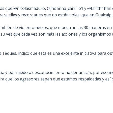
eñas que @nicolasmaduro, @jhoanna_carrillo1 y @farithf ha
ra ellas y recordarles que no están solas, que en Guaicaip
 también de violentómetros, que muestran las 30 maneras en 
a su vez que cada vez son más las acciones y los organismos
 Teques, indicó que esta es una excelente iniciativa para 
ncia y por miedo o desconocimiento no denuncian, por eso me
ara que los agresores sepan que estamos respaldadas y así p