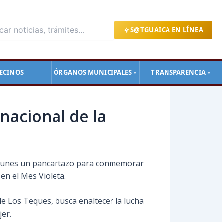
S@TGUAICA EN LÍNEA
ECINOS
ÓRGANOS MUNICIPALES
TRANSPARENCIA
▼
▼
nacional de la
ste lunes un pancartazo para conmemorar
en el Mes Violeta.
de Los Teques, busca enaltecer la lucha
jer.