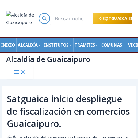
Main
Ir
Navegación
Menu
al
de
contenido
entradas
S@TGUAICA EN L
INICIO
ALCALDÍA
INSTITUTOS
TRAMITES
COMUNAS
VEC
▼
▼
▼
▼
Alcaldía de Guaicaipuro
Satguaica inicio despliegue
de fiscalización en comercios
Guaicaipuro.
🗳🗳 La Alcaldía del Municipio Bolivariano de Guaicaipuro, a