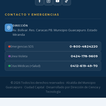
CONTACTO Y EMERGENCIAS
DIRECCIÓN
Av. Bolívar. Res. Caracas PB. Municipio Guaicaipuro. Estado
Miranda
Emergencias SOS
0-800-4824220
Línea Violeta
0424-178-9609
Citas Médicas (+Salud)
0412-619-49-70
© 2026 Todos los derechos reservados · Alcaldía del Municipio
Guaicaipuro · Ciudad Capital · Desarrollado por Dirección de Ciencia y
Tecnología