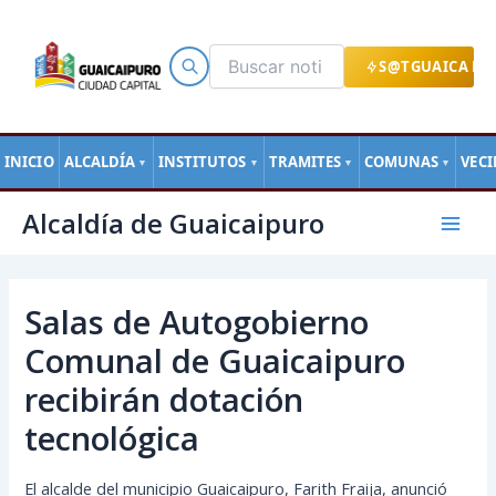
Ir
al
contenido
S@TGUAICA EN
INICIO
ALCALDÍA
INSTITUTOS
TRAMITES
COMUNAS
VEC
▼
▼
▼
▼
Navegación
Mai
Alcaldía de Guaicaipuro
de
Men
entradas
Salas de Autogobierno
Comunal de Guaicaipuro
recibirán dotación
tecnológica
El alcalde del municipio Guaicaipuro, Farith Fraija, anunció