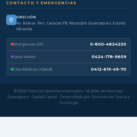
CONTACTO Y EMERGENCIAS
DIRECCIÓN
Av. Bolívar. Res. Caracas PB. Municipio Guaicaipuro. Estado
Miranda
Emergencias SOS
0-800-4824220
Línea Violeta
0424-178-9609
Citas Médicas (+Salud)
0412-619-49-70
© 2026 Todos los derechos reservados · Alcaldía del Municipio
Guaicaipuro · Ciudad Capital · Desarrollado por Dirección de Ciencia y
Tecnología