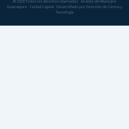
© 2026 Todos los derechos reservados · Alcaldía del Municipio
Guaicaipuro · Ciudad Capital · Desarrollado por Dirección de Ciencia y
Tecnología