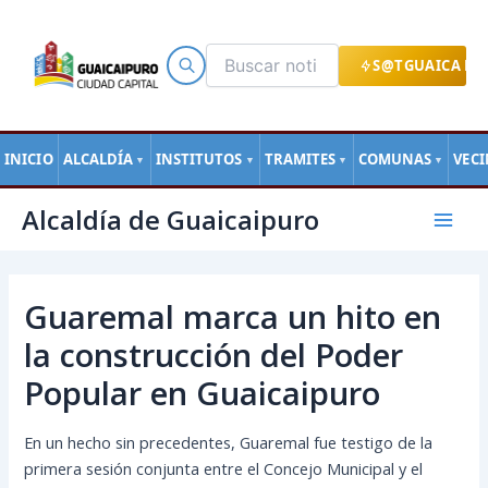
Ir
al
contenido
S@TGUAICA EN
INICIO
ALCALDÍA
INSTITUTOS
TRAMITES
COMUNAS
VEC
▼
▼
▼
▼
Navegación
Mai
Alcaldía de Guaicaipuro
de
Men
entradas
Guaremal marca un hito en
la construcción del Poder
Popular en Guaicaipuro
En un hecho sin precedentes, Guaremal fue testigo de la
primera sesión conjunta entre el Concejo Municipal y el