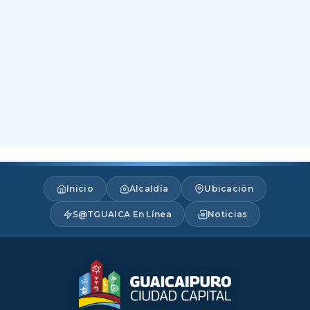
Inicio
Alcaldía
Ubicación
S@TGUAICA En Línea
Noticias