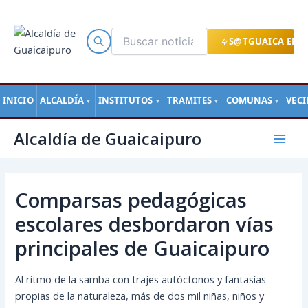
Ir
al
contenido
S@TGUAICA EN L
INICIO
ALCALDÍA
INSTITUTOS
TRAMITES
COMUNAS
VEC
▼
▼
▼
▼
Navegación
Mai
Alcaldía de Guaicaipuro
de
Men
entradas
Comparsas pedagógicas
escolares desbordaron vías
principales de Guaicaipuro
Al ritmo de la samba con trajes autóctonos y fantasías
propias de la naturaleza, más de dos mil niñas, niños y