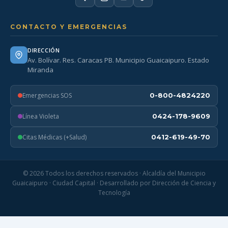
CONTACTO Y EMERGENCIAS
DIRECCIÓN
Av. Bolívar. Res. Caracas PB. Municipio Guaicaipuro. Estado
Miranda
Emergencias SOS
0-800-4824220
Línea Violeta
0424-178-9609
Citas Médicas (+Salud)
0412-619-49-70
© 2026 Todos los derechos reservados · Alcaldía del Municipio
Guaicaipuro · Ciudad Capital · Desarrollado por Dirección de Ciencia y
Tecnología