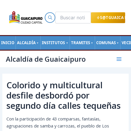
Ir
al
contenido
S@TGUAICA EN
INICIO
ALCALDÍA
INSTITUTOS
TRAMITES
COMUNAS
VEC
▼
▼
▼
▼
Navegación
Mai
Alcaldía de Guaicaipuro
de
Men
entradas
Colorido y multicultural
desfile desbordó por
segundo día calles tequeñas
Con la participación de 43 comparsas, fantasías,
agrupaciones de samba y carrozas, el pueblo de Los