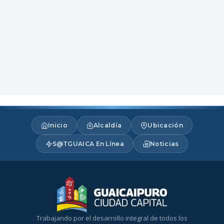
Inicio
Alcaldía
Ubicación
S@TGUAICA En Línea
Noticias
Trabajando por el desarrollo integral de todos los