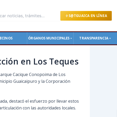
S@TGUAICA EN LÍNEA
ECINOS
ÓRGANOS MUNICIPALES
TRANSPARENCIA
▼
▼
cción en Los Teques
l Parque Cacique Conopoima de Los
unicipio Guaicaipuro y la Corporación
ada, destacó el esfuerzo por llevar estos
rticulación con las autoridades locales.