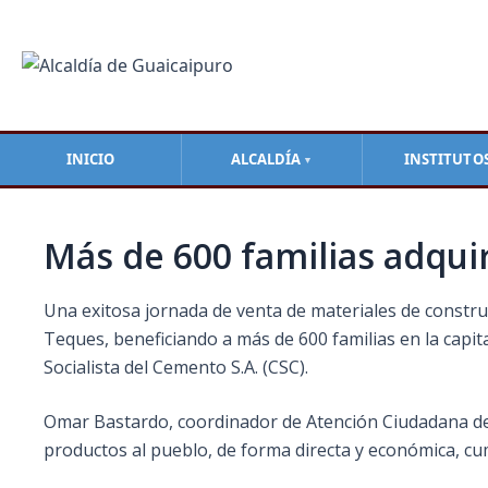
Ir
Navegación
al
de
contenido
entradas
INICIO
ALCALDÍA
INSTITUTO
▼
Más de 600 familias adqui
Una exitosa jornada de venta de materiales de constr
Teques, beneficiando a más de 600 familias en la capita
Socialista del Cemento S.A. (CSC).
Omar Bastardo, coordinador de Atención Ciudadana de la
productos al pueblo, de forma directa y económica, cum