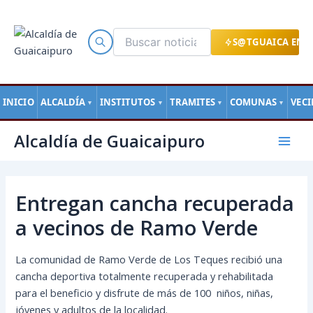
Ir
al
contenido
S@TGUAICA EN L
INICIO
ALCALDÍA
INSTITUTOS
TRAMITES
COMUNAS
VEC
▼
▼
▼
▼
Navegación
Mai
Alcaldía de Guaicaipuro
de
Men
entradas
Entregan cancha recuperada
a vecinos de Ramo Verde
La comunidad de Ramo Verde de Los Teques recibió una
cancha deportiva totalmente recuperada y rehabilitada
para el beneficio y disfrute de más de 100 niños, niñas,
jóvenes y adultos de la localidad.