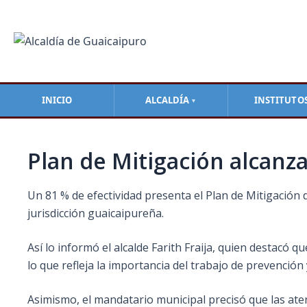
Ir
Navegación
al
de
contenido
entradas
INICIO
ALCALDÍA
INSTITUTO
▼
Plan de Mitigación alcanza
Un 81 % de efectividad presenta el Plan de Mitigación 
jurisdicción guaicaipureña.
Así lo informó el alcalde Farith Fraija, quien destacó
lo que refleja la importancia del trabajo de prevención
Asimismo, el mandatario municipal precisó que las aten