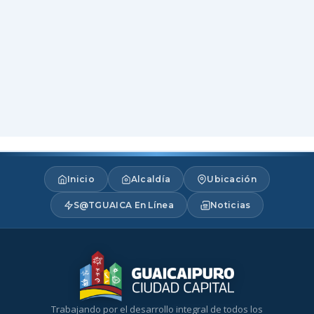
Inicio
Alcaldía
Ubicación
S@TGUAICA En Línea
Noticias
Trabajando por el desarrollo integral de todos los