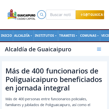
Ir
al
contenido
S@TGUAICA EN
INICIO
ALCALDÍA
INSTITUTOS
TRAMITES
COMUNAS
VEC
▼
▼
▼
▼
Navegación
Mai
Alcaldía de Guaicaipuro
de
Men
entradas
Más de 400 funcionarios de
Poliguaicaipuro beneficiados
en jornada integral
Más de 400 personas entre funcionarios policiales,
familiares y jubilados de Poliguaicaipuro, así como el