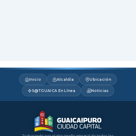
Inicio
Alcaldía
Ubicación
S@TGUAICA En Línea
Noticias
Trabajando por el desarrollo integral de todos los