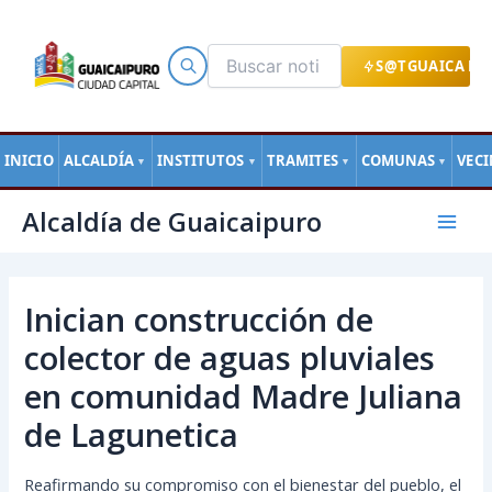
Ir
al
contenido
S@TGUAICA EN
INICIO
ALCALDÍA
INSTITUTOS
TRAMITES
COMUNAS
VEC
▼
▼
▼
▼
Navegación
Mai
Alcaldía de Guaicaipuro
de
Men
entradas
Inician construcción de
colector de aguas pluviales
en comunidad Madre Juliana
de Lagunetica
Reafirmando su compromiso con el bienestar del pueblo, el