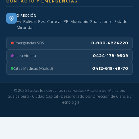
CONTACTO Y EMERGENCIAS
DIRECCIÓN
Av. Bolívar. Res. Caracas PB. Municipio Guaicaipuro. Estado
Miranda
Emergencias SOS
0-800-4824220
Línea Violeta
0424-178-9609
Citas Médicas (+Salud)
0412-619-49-70
© 2026 Todos los derechos reservados · Alcaldía del Municipio
Guaicaipuro · Ciudad Capital · Desarrollado por Dirección de Ciencia y
Tecnología