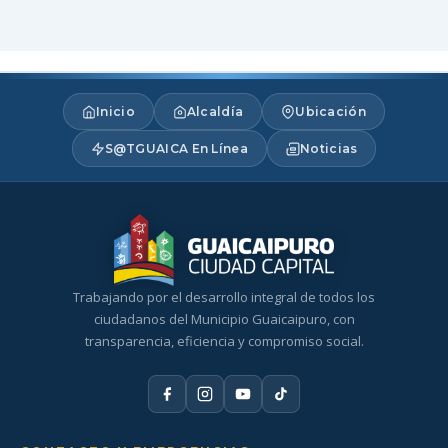
Inicio
Alcaldía
Ubicación
S@TGUAICA En Línea
Noticias
Trabajando por el desarrollo integral de todos los
ciudadanos del Municipio Guaicaipuro, con
transparencia, eficiencia y compromiso social.