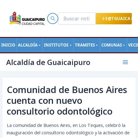
Ir
al
contenido
S@TGUAICA EN
INICIO
ALCALDÍA
INSTITUTOS
TRAMITES
COMUNAS
VEC
▼
▼
▼
▼
Navegación
Mai
Alcaldía de Guaicaipuro
de
Men
entradas
Comunidad de Buenos Aires
cuenta con nuevo
consultorio odontológico
La comunidad de Buenos Aires, en Los Teques, celebró la
inauguración del consultorio odontológico y la activación de