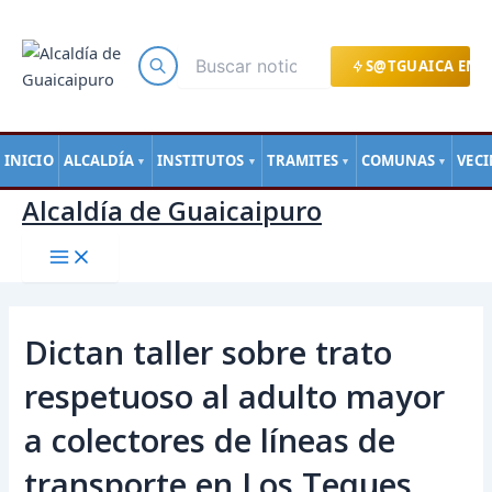
Main
Ir
Navegación
Menu
al
de
contenido
entradas
S@TGUAICA EN L
INICIO
ALCALDÍA
INSTITUTOS
TRAMITES
COMUNAS
VEC
▼
▼
▼
▼
Alcaldía de Guaicaipuro
Dictan taller sobre trato
respetuoso al adulto mayor
a colectores de líneas de
transporte en Los Teques.