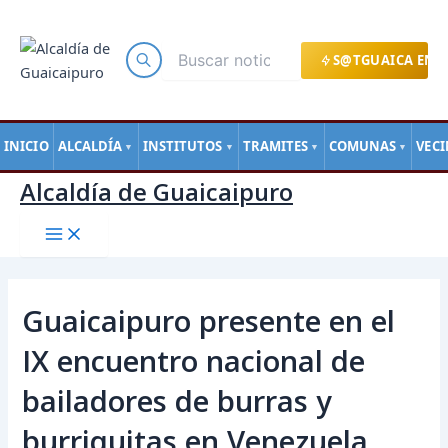
Main
Ir
Navegación
Menu
al
de
contenido
entradas
S@TGUAICA EN L
INICIO
ALCALDÍA
INSTITUTOS
TRAMITES
COMUNAS
VEC
▼
▼
▼
▼
Alcaldía de Guaicaipuro
Guaicaipuro presente en el
IX encuentro nacional de
bailadores de burras y
burriquitas en Venezuela.