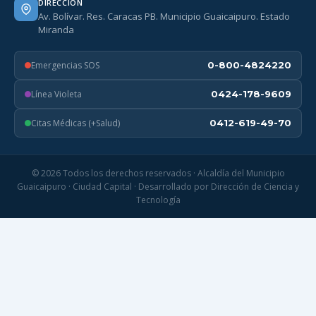
DIRECCIÓN
Av. Bolívar. Res. Caracas PB. Municipio Guaicaipuro. Estado
Miranda
Emergencias SOS
0-800-4824220
Línea Violeta
0424-178-9609
Citas Médicas (+Salud)
0412-619-49-70
© 2026 Todos los derechos reservados · Alcaldía del Municipio
Guaicaipuro · Ciudad Capital · Desarrollado por Dirección de Ciencia y
Tecnología