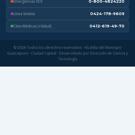
Emergencias SOS
0-800-4824220
Línea Violeta
0424-178-9609
Citas Médicas (+Salud)
0412-619-49-70
© 2026 Todos los derechos reservados · Alcaldía del Municipio
Guaicaipuro · Ciudad Capital · Desarrollado por Dirección de Ciencia y
Tecnología