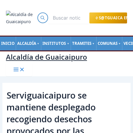
Main
Ir
Navegación
Menu
al
de
contenido
entradas
S@TGUAICA EN L
INICIO
ALCALDÍA
INSTITUTOS
TRAMITES
COMUNAS
VEC
▼
▼
▼
▼
Alcaldía de Guaicaipuro
Serviguaicaipuro se
mantiene desplegado
recogiendo desechos
provocados por las