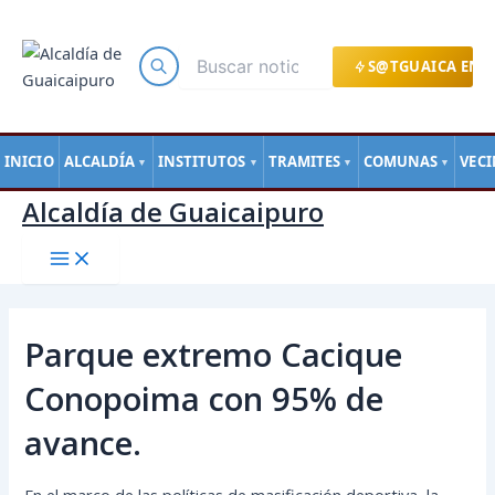
Main
Ir
Navegación
Menu
al
de
contenido
entradas
S@TGUAICA EN L
INICIO
ALCALDÍA
INSTITUTOS
TRAMITES
COMUNAS
VEC
▼
▼
▼
▼
Alcaldía de Guaicaipuro
Parque extremo Cacique
Conopoima con 95% de
avance.
En el marco de las políticas de masificación deportiva, la