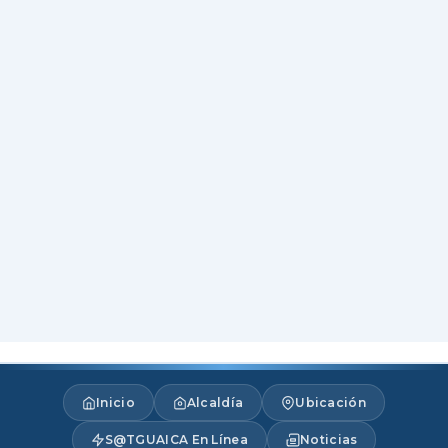
Inicio
Alcaldía
Ubicación
S@TGUAICA En Línea
Noticias