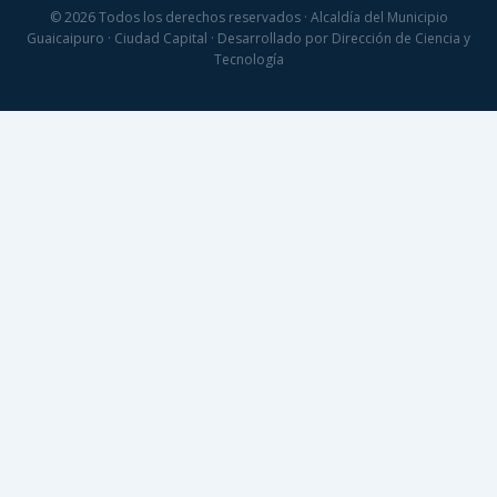
© 2026 Todos los derechos reservados · Alcaldía del Municipio
Guaicaipuro · Ciudad Capital · Desarrollado por Dirección de Ciencia y
Tecnología