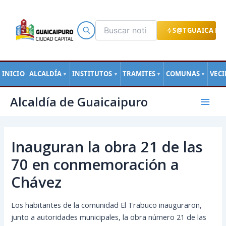
Ir
al
contenido
S@TGUAICA EN
INICIO
ALCALDÍA
INSTITUTOS
TRAMITES
COMUNAS
VEC
▼
▼
▼
▼
Navegación
Mai
Alcaldía de Guaicaipuro
de
Men
entradas
Inauguran la obra 21 de las
70 en conmemoración a
Chávez
Los habitantes de la comunidad El Trabuco inauguraron,
junto a autoridades municipales, la obra número 21 de las