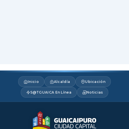
Inicio
Alcaldía
Ubicación
S@TGUAICA En Línea
Noticias