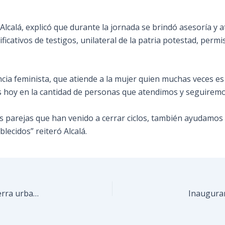
 Alcalá, explicó que durante la jornada se brindó asesoría y 
ificativos de testigos, unilateral de la patria potestad, permi
cia feminista, que atiende a la mujer quien muchas veces e
s hoy en la cantidad de personas que atendimos y seguiremos
 parejas que han venido a cerrar ciclos, también ayudamos 
lecidos” reiteró Alcalá.
Alcalde de Guaicaipuro entregara 121 títulos de tierra urbana en la municipalidad.
Inauguran