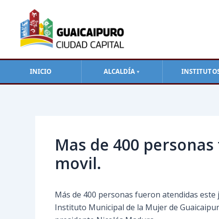
Ir
al
contenido
INICIO
ALCALDÍA
INSTITUTO
▼
Navegación
de
entradas
Mas de 400 personas 
movil.
Más de 400 personas fueron atendidas este jue
Instituto Municipal de la Mujer de Guaicaipuro