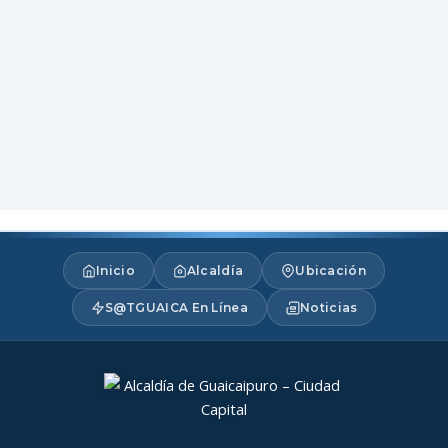
Inicio
Alcaldía
Ubicación
S@TGUAICA En Línea
Noticias