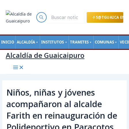
Main
Ir
Navegación
Menu
al
de
contenido
entradas
S@TGUAICA EN L
INICIO
ALCALDÍA
INSTITUTOS
TRAMITES
COMUNAS
VEC
▼
▼
▼
▼
Alcaldía de Guaicaipuro
Niños, niñas y jóvenes
acompañaron al alcalde
Farith en reinauguración de
Polideportivo en Paracotos