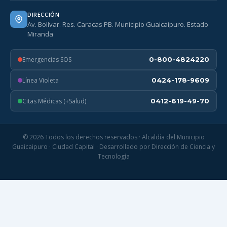
DIRECCIÓN
Av. Bolívar. Res. Caracas PB. Municipio Guaicaipuro. Estado
Miranda
Emergencias SOS
0-800-4824220
Línea Violeta
0424-178-9609
Citas Médicas (+Salud)
0412-619-49-70
© 2026 Todos los derechos reservados · Alcaldía del Municipio
Guaicaipuro · Ciudad Capital · Desarrollado por Dirección de Ciencia y
Tecnología