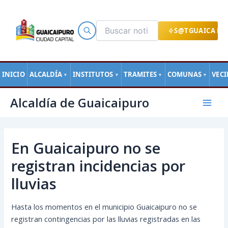
Ir
al
contenido
S@TGUAICA EN
INICIO
ALCALDÍA
INSTITUTOS
TRAMITES
COMUNAS
VEC
▼
▼
▼
▼
Navegación
Mai
Alcaldía de Guaicaipuro
de
Men
entradas
En Guaicaipuro no se
registran incidencias por
lluvias
Hasta los momentos en el municipio Guaicaipuro no se
registran contingencias por las lluvias registradas en las