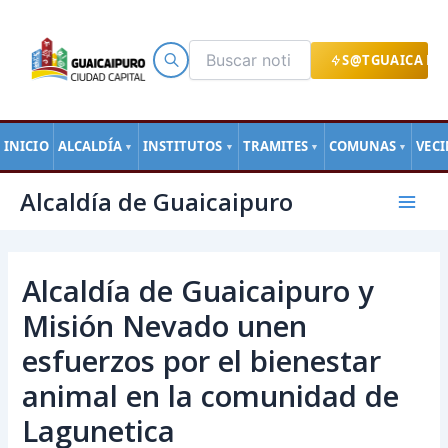
Ir
al
contenido
S@TGUAICA EN
INICIO
ALCALDÍA
INSTITUTOS
TRAMITES
COMUNAS
VEC
▼
▼
▼
▼
Navegación
Mai
Alcaldía de Guaicaipuro
de
Men
entradas
Alcaldía de Guaicaipuro y
Misión Nevado unen
esfuerzos por el bienestar
animal en la comunidad de
Lagunetica