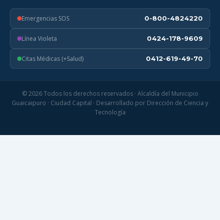
Emergencias SOS
0-800-4824220
Línea Violeta
0424-178-9609
Citas Médicas (+Salud)
0412-619-49-70
© 2026 Todos los derechos reservados · Alcaldía del Municipio
Guaicaipuro · Ciudad Capital · Desarrollado por Dirección de Ciencia y
Tecnología