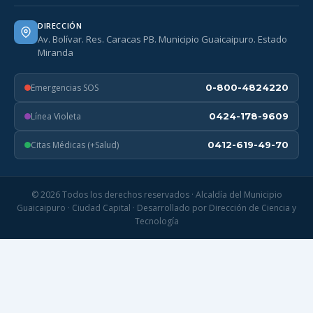
DIRECCIÓN
Av. Bolívar. Res. Caracas PB. Municipio Guaicaipuro. Estado
Miranda
Emergencias SOS
0-800-4824220
Línea Violeta
0424-178-9609
Citas Médicas (+Salud)
0412-619-49-70
© 2026 Todos los derechos reservados · Alcaldía del Municipio
Guaicaipuro · Ciudad Capital · Desarrollado por Dirección de Ciencia y
Tecnología