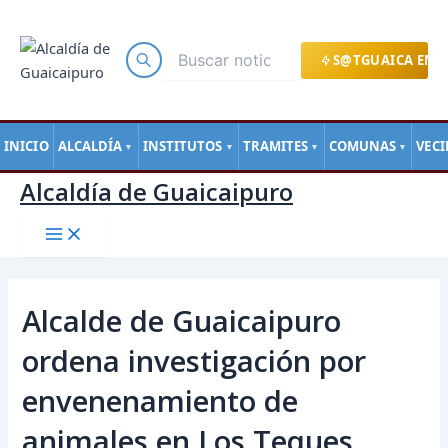
Main
Ir
Navegación
Menu
al
de
contenido
entradas
S@TGUAICA EN L
INICIO
ALCALDÍA
INSTITUTOS
TRAMITES
COMUNAS
VEC
▼
▼
▼
▼
Alcaldía de Guaicaipuro
Alcalde de Guaicaipuro
ordena investigación por
envenenamiento de
animales en Los Teques