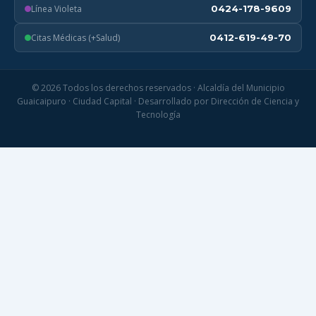
Línea Violeta
0424-178-9609
Citas Médicas (+Salud)
0412-619-49-70
© 2026 Todos los derechos reservados · Alcaldía del Municipio
Guaicaipuro · Ciudad Capital · Desarrollado por Dirección de Ciencia y
Tecnología