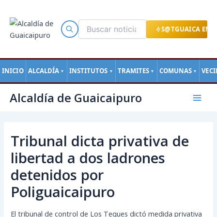
Ir
al
contenido
S@TGUAICA EN L
INICIO
ALCALDÍA
INSTITUTOS
TRAMITES
COMUNAS
VEC
▼
▼
▼
▼
Navegación
Mai
Alcaldía de Guaicaipuro
de
Men
entradas
Tribunal dicta privativa de
libertad a dos ladrones
detenidos por
Poliguaicaipuro
El tribunal de control de Los Teques dictó medida privativa