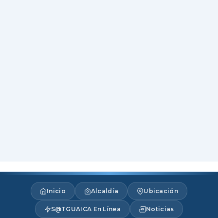
Inicio
Alcaldía
Ubicación
S@TGUAICA En Línea
Noticias