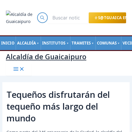
Main
Ir
Navegación
Menu
al
de
contenido
entradas
S@TGUAICA EN L
INICIO
ALCALDÍA
INSTITUTOS
TRAMITES
COMUNAS
VEC
▼
▼
▼
▼
Alcaldía de Guaicaipuro
Tequeños disfrutarán del
tequeño más largo del
mundo
Como parte del 246 aniversario de la Ciudad, la alcaldía del