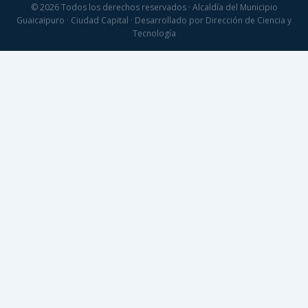
© 2026 Todos los derechos reservados · Alcaldía del Municipio
Guaicaipuro · Ciudad Capital · Desarrollado por Dirección de Ciencia y
Tecnología