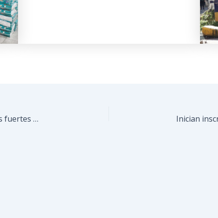
Municipio Guaicaipuro arroja balance positivo tras fuertes precipitaciones de este martes