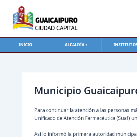
Ir
al
contenido
INICIO
ALCALDÍA
INSTITUTO
▼
Navegación
de
entradas
Municipio Guaicaipuro
Para continuar la atención a las personas más
Unificado de Atención Farmacéutica (Suaf) un 
Así lo informó la primera autoridad municipal