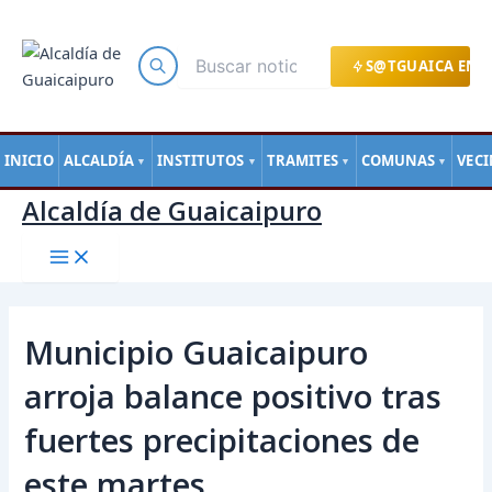
Main
Ir
Navegación
Menu
al
de
contenido
entradas
S@TGUAICA EN L
INICIO
ALCALDÍA
INSTITUTOS
TRAMITES
COMUNAS
VEC
▼
▼
▼
▼
Alcaldía de Guaicaipuro
Municipio Guaicaipuro
arroja balance positivo tras
fuertes precipitaciones de
este martes