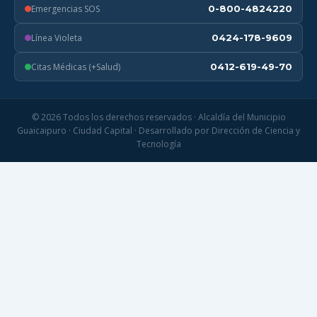
Emergencias SOS
0-800-4824220
Línea Violeta
0424-178-9609
Citas Médicas (+Salud)
0412-619-49-70
© 2026 Todos los derechos reservados · Alcaldía del Municipio
Guaicaipuro · Ciudad Capital · Desarrollado por Dirección de Ciencia y
Tecnología