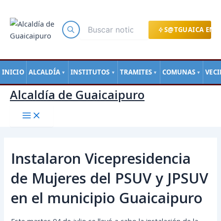
Main
Ir
Navegación
Menu
al
de
contenido
entradas
S@TGUAICA EN L
INICIO
ALCALDÍA
INSTITUTOS
TRAMITES
COMUNAS
VEC
▼
▼
▼
▼
Alcaldía de Guaicaipuro
Instalaron Vicepresidencia
de Mujeres del PSUV y JPSUV
en el municipio Guaicaipuro
Este martes 04 de julio se llevó a cabo la instalación de la