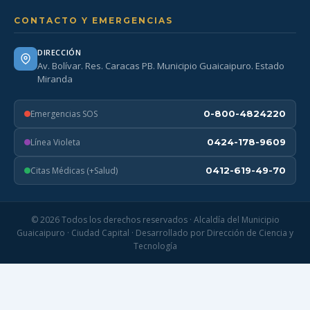
CONTACTO Y EMERGENCIAS
DIRECCIÓN
Av. Bolívar. Res. Caracas PB. Municipio Guaicaipuro. Estado
Miranda
Emergencias SOS
0-800-4824220
Línea Violeta
0424-178-9609
Citas Médicas (+Salud)
0412-619-49-70
© 2026 Todos los derechos reservados · Alcaldía del Municipio
Guaicaipuro · Ciudad Capital · Desarrollado por Dirección de Ciencia y
Tecnología