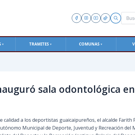
S
TRAMITES
COMUNAS
V
▼
▼
▼
inauguró sala odontológica en 
alidad a los deportistas guaicaipureños, el alcalde Farith Fr
o Autónomo Municipal de Deporte, Juventud y Recreación del 