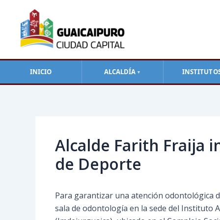
Ir
al
contenido
INICIO
ALCALDÍA
INSTITUTO
▼
Navegación
de
entradas
Alcalde Farith Fraija 
de Deporte
Para garantizar una atención odontológica de c
sala de odontología en la sede del Institut