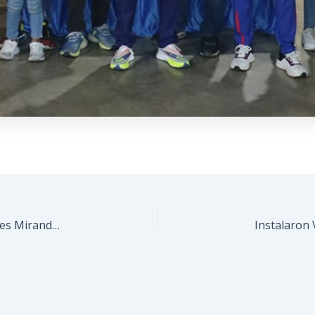
Guaicaipuro arrasó en lucha de Juegos Estudiantiles Miranda 2023