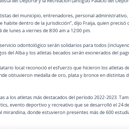
lista del Deporte y la Recreación (antiguo Palacio del
Deport
istas del municipio, entrenadores, personal administrativo,
abite dentro de la jurisdicción”, dijo Fraija, quien precisó 
á de lunes a viernes de 8:00 am a 12:00 pm.
 servicio odontológico serán solidarios para todos (incluyend
gos del Alba y los atletas becados serán exonerados del pag
tario local reconoció el esfuerzo que hicieron los atletas d
onde obtuvieron medalla de oro, plata y bronce en distintas 
as a los atletas más destacados del período 2022-2023. Tam
tics, evento deportivo y recreativo que se desarrolló el 24 
tal mirandina, donde estuvieron presentes más de 600 estud