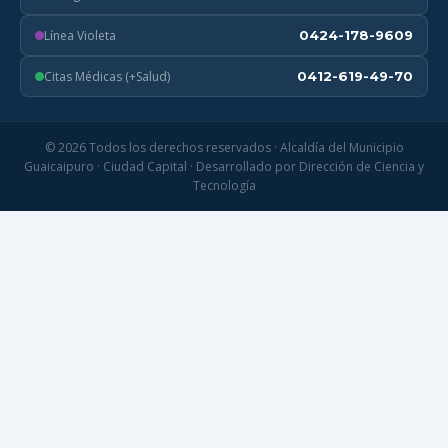
Línea Violeta
0424-178-9609
Citas Médicas (+Salud)
0412-619-49-70
© 2026 Todos los derechos reservados · Alcaldía del Municipio
Guaicaipuro · Ciudad Capital · Desarrollado por Dirección de Ciencia y
Tecnología