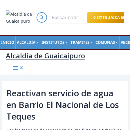
Main
Ir
Navegación
Menu
al
de
contenido
entradas
S@TGUAICA EN L
INICIO
ALCALDÍA
INSTITUTOS
TRAMITES
COMUNAS
VEC
▼
▼
▼
▼
Alcaldía de Guaicaipuro
Reactivan servicio de agua
en Barrio El Nacional de Los
Teques
Con los trabajos de reparación de una fuga en la tubería de